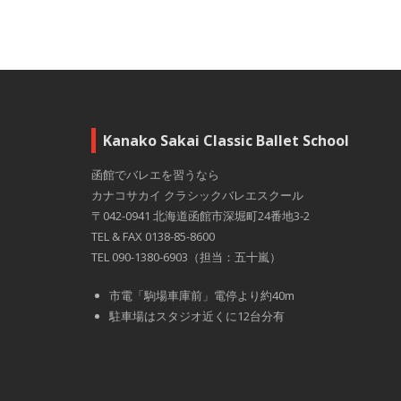
Kanako Sakai Classic Ballet School
函館でバレエを習うなら
カナコサカイ クラシックバレエスクール
〒042-0941 北海道函館市深堀町24番地3-2
TEL & FAX 0138-85-8600
TEL 090-1380-6903（担当：五十嵐）
市電「駒場車庫前」電停より約40m
駐車場はスタジオ近くに12台分有