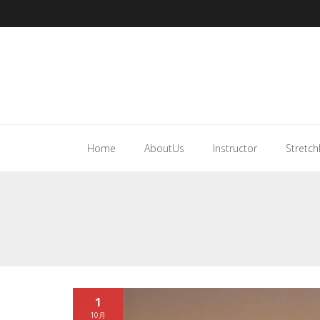
Home
AboutUs
Instructor
Stretch
1
10月