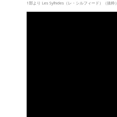
1部より Les Sylhides（レ・シルフィード）（抜粋