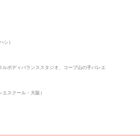
ハシ）
ラルボディバランススタジオ、コープ山の手バレエ
レエスクール・大阪）