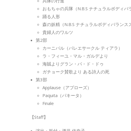
兵隊の行進
おもちゃの兵隊（N.B.S ナチュラルボディ
踊る人形
森の妖精（N.B.S ナチュラルボディバランス
貴婦人のワルツ
第2部
カーニバル（バレエサークル ティアラ）
ラ・フィーユ・マル・ガルデより
海賊よりグラン・パ・ド・ドゥ
ガチョーク賛歌より ある詩人の死
第3部
Applause（アプローズ）
Paquita（パキータ）
Finale
【Staff】
演出・振付：酒井 佳奈子