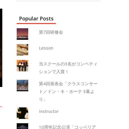
Popular Posts
第7回研修会
Lesson
当スクールの3名がコンペティ
ションで入賞！
第4回発表会「クラスコンサー
ト／ドン・キ・ホーテ 3幕よ
り」
Instructor
10周年記念公演「コッペリア