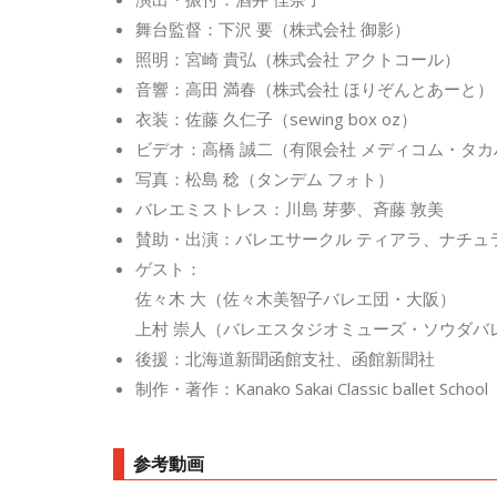
舞台監督：下沢 要（株式会社 御影）
照明：宮崎 貴弘（株式会社 アクトコール）
音響：高田 満春（株式会社 ほりぞんとあーと）
衣装：佐藤 久仁子（sewing box oz）
ビデオ：高橋 誠二（有限会社 メディコム・タカ
写真：松島 稔（タンデム フォト）
バレエミストレス：川島 芽夢、斉藤 敦美
賛助・出演：バレエサークル ティアラ、ナチュ
ゲスト：
佐々木 大（佐々木美智子バレエ団・大阪）
上村 崇人（バレエスタジオミューズ・ソウダバ
後援：北海道新聞函館支社、函館新聞社
制作・著作：Kanako Sakai Classic ballet School
参考動画