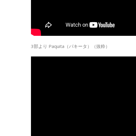
3部より Paquita（パキータ）（抜粋）