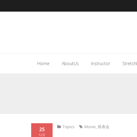
Home
AboutUs
Instructor
Stretch
Topics
Movie
,
発表会
25
12月